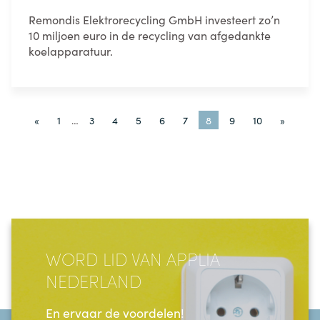
Remondis Elektrorecycling GmbH investeert zo’n
10 miljoen euro in de recycling van afgedankte
koelapparatuur.
«
1
…
3
4
5
6
7
8
9
10
»
WORD LID VAN APPLIA
NEDERLAND
En ervaar de voordelen!