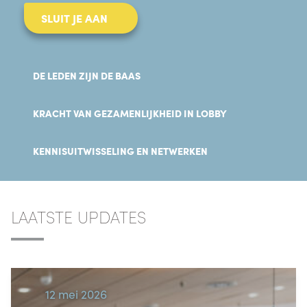
SLUIT JE AAN
DE LEDEN ZIJN DE BAAS
KRACHT VAN GEZAMENLIJKHEID IN LOBBY
KENNISUITWISSELING EN NETWERKEN
LAATSTE UPDATES
12 mei 2026