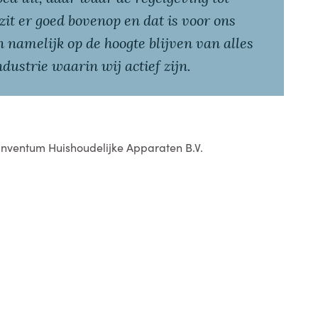
it er goed bovenop en dat is voor ons
n namelijk op de hoogte blijven van alles
ndustrie waarin wij actief zijn.
 Inventum Huishoudelijke Apparaten B.V.