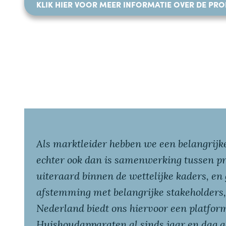
KLIK HIER VOOR MEER INFORMATIE OVER DE PR
Als marktleider hebben we een belangrijke
echter ook dan is samenwerking tussen p
uiteraard binnen de wettelijke kaders, en
afstemming met belangrijke stakeholders,
Nederland biedt ons hiervoor een platfo
Huishoudapparaten al sinds jaar en dag ac