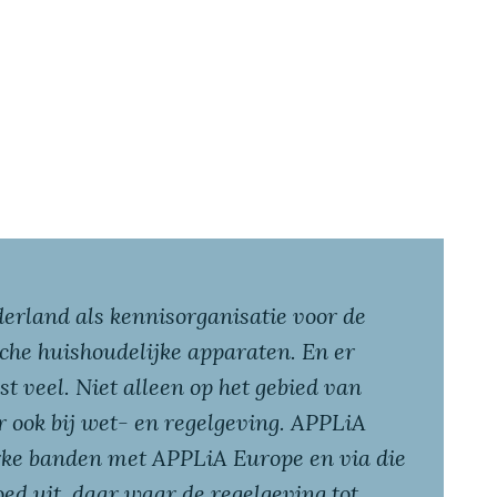
erland als kennisorganisatie voor de
che huishoudelijke apparaten. En er
t veel. Niet alleen op het gebied van
ook bij wet- en regelgeving. APPLiA
rke banden met APPLiA Europe en via die
loed uit, daar waar de regelgeving tot