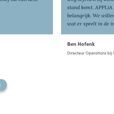
stand komt. APPLiA z
belangrijk. We wille
wat er speelt in de i
Ben Hofenk
Directeur Operations bij
D