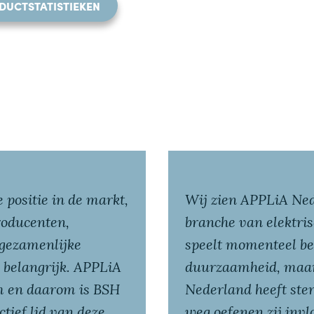
ODUCTSTATISTIEKEN
 positie in de markt,
Wij zien APPLiA Ned
roducenten,
branche van elektris
 gezamenlijke
speelt momenteel bes
 belangrijk. APPLiA
duurzaamheid, maar 
rm en daarom is BSH
Nederland heeft ste
tief lid van deze
weg ­­oefenen zij inv