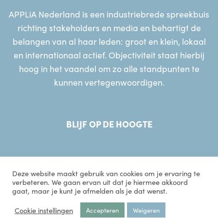
APPLiA Nederland is een industriebrede spreekbuis
richting stakeholders en media en behartigt de
belangen van al haar leden: groot en klein, lokaal
en internationaal actief. Objectiviteit staat hierbij
hoog in het vaandel om zo alle standpunten te
kunnen vertegenwoordigen.
BLIJF OP DE HOOGTE
Deze website maakt gebruik van cookies om je ervaring te
verbeteren. We gaan ervan uit dat je hiermee akkoord
gaat, maar je kunt je afmelden als je dat wenst.
© 2026 APPLiA Nederland
Sitemap
Disclaimer
Privacyverklaring
Cookie instellingen
Accepteren
Weigeren
Website gerealiseerd door
MediaSoep