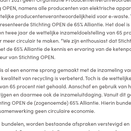
ng OPEN, namens alle producenten van elektrische appa
ttelijke producentenverantwoordelijkheid voor e-waste. 
 presenteerde Stichting OPEN de 65% Alliantie. Het doel 
n twee jaar de wettelijke inzameldoelstelling van 65 pro
 meer circulair te maken. “We zijn enthousiast dat Stich
et de 65% Alliantie de kennis en ervaring van de ketenp
teur van Stichting OPEN.
 is al een enorme sprong gemaakt met de inzameling va
kwaliteit van recycling is verbeterd. Toch is de wettelijk
 van 65 procent niet gehaald. Aanschaf en gebruik van h
tijgen en daarmee ook de inzameluitdaging. Vanuit dit
ichting OPEN de (zogenoemde) 65% Alliantie. Hierin bund
samenwerking geen circulaire economie.
e bundelen, worden bestaande afspraken verstevigd en