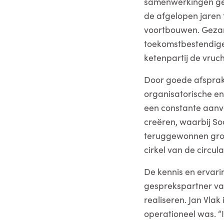
samenwerkingen ges
de afgelopen jaren
voortbouwen. Gezame
toekomstbestendige
ketenpartij de vruch
Door goede afsprake
organisatorische en
een constante aanv
creëren, waarbij So
teruggewonnen gron
cirkel van de circul
De kennis en ervari
gesprekspartner va
realiseren. Jan Vlak
operationeel was. “