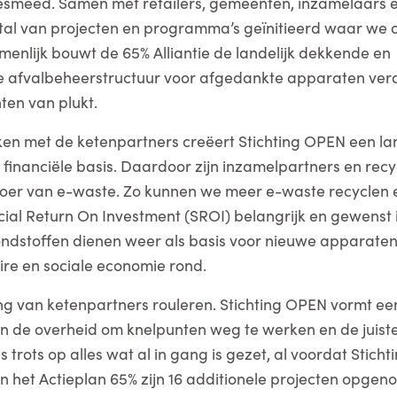
meed. Samen met retailers, gemeenten, inzamelaars en
 tal van projecten en programma’s geïnitieerd waar we
nlijk bouwt de 65% Alliantie de landelijk dekkende en
 afvalbeheerstructuur voor afgedankte apparaten verde
ten van plukt.
n met de ketenpartners creëert Stichting OPEN een lan
 financiële basis. Daardoor zijn inzamelpartners en rec
oer van e-waste. Zo kunnen we meer e-waste recyclen
cial Return On Investment (SROI) belangrijk en gewenst 
dstoffen dienen weer als basis voor nieuwe apparate
aire en sociale economie rond.
ng van ketenpartners rouleren. Stichting OPEN vormt ee
n de overheid om knelpunten weg te werken en de juiste
 is trots op alles wat al in gang is gezet, al voordat Stic
In het Actieplan 65% zijn 16 additionele projecten opge