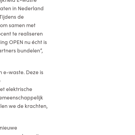
raten in Nederland
Tijdens de
is om samen met
cent te realiseren
ting OPEN nu écht is
artners bundelen”,
n e-waste. Deze is
e
et elektrische
 gemeenschappelijk
elen we de krachten,
 nieuwe