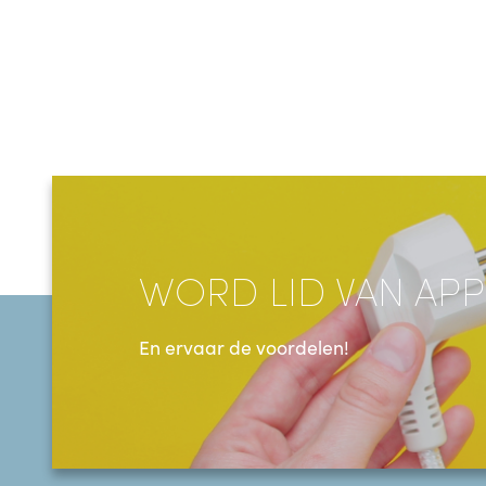
WORD LID VAN APP
En ervaar de voordelen!