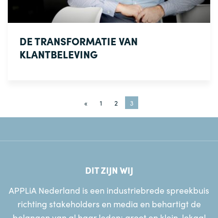
DE TRANSFORMATIE VAN
KLANTBELEVING
«
1
2
3
DIT ZIJN WIJ
APPLiA Nederland is een industriebrede spreekbuis
richting stakeholders en media en behartigt de
belangen van al haar leden: groot en klein, lokaal