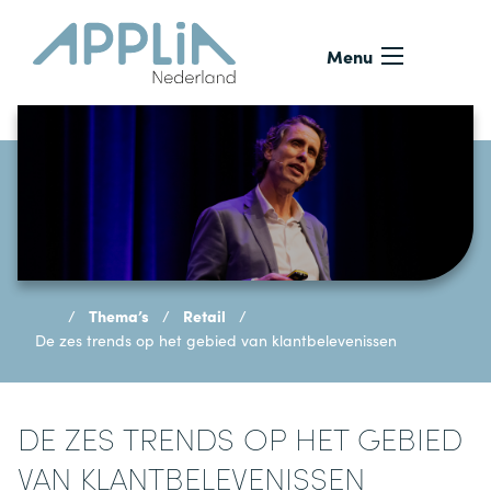
Ga naar de inhoud
Menu
Thema’s
Retail
De zes trends op het gebied van klantbelevenissen
DE ZES TRENDS OP HET GEBIED
VAN KLANTBELEVENISSEN