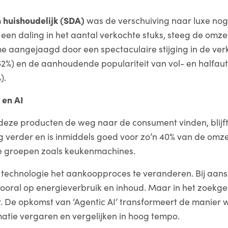
n huishoudelijk (SDA)
was de verschuiving naar luxe nog 
een daling in het aantal verkochte stuks, steeg de omze
e aangejaagd door een spectaculaire stijging in de ve
62%) en de aanhoudende populariteit van vol- en halfau
).
 en AI
eze producten de weg naar de consument vinden, blijf
g verder en is inmiddels goed voor zo’n 40% van de omzet
eke groepen zoals keukenmachines.
nt technologie het aankoopproces te veranderen. Bij aans
oral op energieverbruik en inhoud. Maar in het zoekge
r. De opkomst van ‘Agentic AI’ transformeert de manier
tie vergaren en vergelijken in hoog tempo.