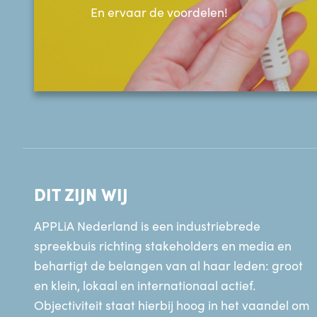
En ervaar de voordelen!
DIT ZIJN WIJ
APPLiA Nederland is een industriebrede
spreekbuis richting stakeholders en media en
behartigt de belangen van al haar leden: groot
en klein, lokaal en internationaal actief.
Objectiviteit staat hierbij hoog in het vaandel om