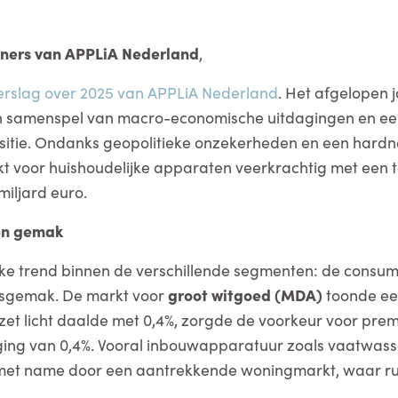
tners van APPLiA Nederland
,
erslag over 2025 van APPLiA Nederland
. Het afgelopen 
 samenspel van macro-economische uitdagingen en ee
sitie. Ondanks geopolitieke onzekerheden en een hardne
kt voor huishoudelijke apparaten veerkrachtig met een t
miljard euro.
 en gemak
jke trend binnen de verschillende segmenten: de consum
iksgemak. De markt voor
groot witgoed (MDA)
toonde een
zet licht daalde met 0,4%, zorgde de voorkeur voor pr
jging van 0,4%. Vooral inbouwapparatuur zoals vaatwass
t, met name door een aantrekkende woningmarkt, waar r