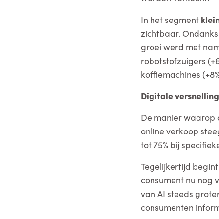
In het segment
klei
zichtbaar. Ondanks 
groei werd met nam
robotstofzuigers (+
koffiemachines (+8%
Digitale versnelling
De manier waarop d
online verkoop stee
tot 75% bij specifi
Tegelijkertijd begi
consument nu nog vo
van AI steeds grote
consumenten informa