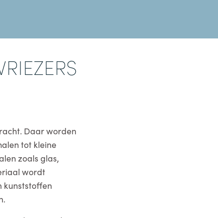
VRIEZERS
bracht. Daar worden
len tot kleine
len zoals glas,
eriaal wordt
n kunststoffen
n.