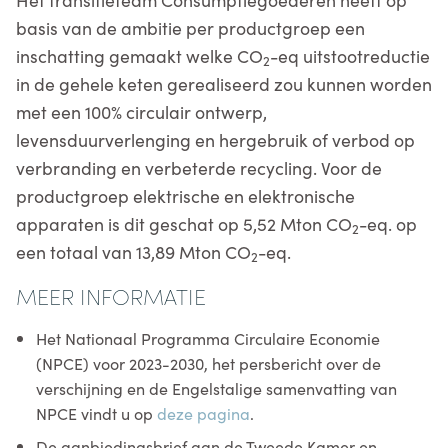
basis van de ambitie per productgroep een
inschatting gemaakt welke CO
-eq uitstootreductie
2
in de gehele keten gerealiseerd zou kunnen worden
met een 100% circulair ontwerp,
levensduurverlenging en hergebruik of verbod op
verbranding en verbeterde recycling. Voor de
productgroep elektrische en elektronische
apparaten is dit geschat op 5,52 Mton CO
-eq. op
2
een totaal van 13,89 Mton CO
-eq.
2
MEER INFORMATIE
Het Nationaal Programma Circulaire Economie
(NPCE) voor 2023-2030, het persbericht over de
verschijning en de Engelstalige samenvatting van
NPCE vindt u op
deze pagina
.
De aanbiedingsbrief aan de Tweede Kamer en