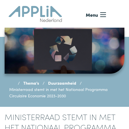
Ga naar de inhoud
Menu
Thema’s
Duurzaamheid
Ministerraad stemt in met het Nationaal Programma
Circulaire Economie 2023-2030
MINISTERRAAD STEMT IN MET
HET NATIONAAL PROGRAMMA