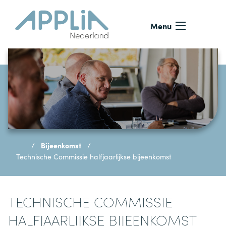
Ga naar de inhoud
Menu
Bijeenkomst
Technische Commissie halfjaarlijkse bijeenkomst
TECHNISCHE COMMISSIE
HALFJAARLIJKSE BIJEENKOMST