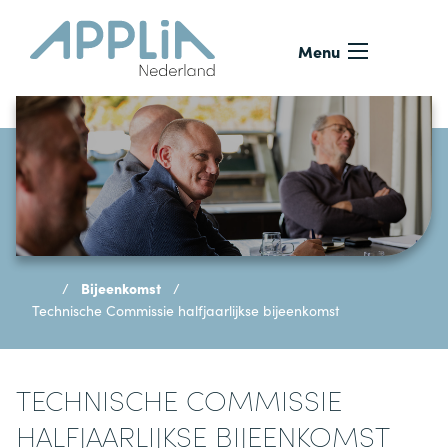
Ga naar de inhoud
Menu
Bijeenkomst
Technische Commissie halfjaarlijkse bijeenkomst
TECHNISCHE COMMISSIE
HALFJAARLIJKSE BIJEENKOMST