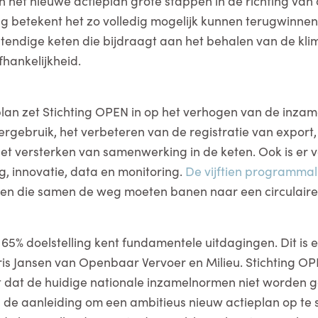
n het nieuwe actieplan grote stappen in de richting van ci
g betekent het zo volledig mogelijk kunnen terugwinnen
endige keten die bijdraagt aan het behalen van de kli
fhankelijkheid.
plan zet Stichting OPEN in op het verhogen van de inzame
rgebruik, het verbeteren van de registratie van export,
et versterken van samenwerking in de keten. Ook is er 
 innovatie, data en monitoring.
De vijftien programmal
en die samen de weg moeten banen naar een circulaire
65% doelstelling kent fundamentele uitdagingen. Dit is 
ris Jansen van Openbaar Vervoer en Milieu. Stichting OPE
 dat de huidige nationale inzamelnormen niet worden g
 de aanleiding om een ambitieus nieuw actieplan op te 