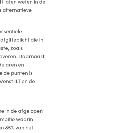
ft laten weten in de
e alternatieve
essentiële
gifteplicht die in
ste, zoals
 leveren. Daarnaast
delaren en
eide punten is
wenst ILT en de
me in de afgelopen
 ambitie waarin
n 85% van het