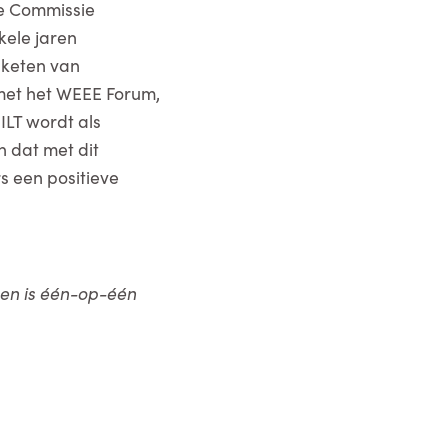
se Commissie
kele jaren
 keten van
 met het WEEE Forum,
ILT wordt als
n dat met dit
s een positieve
N en is één-op-één