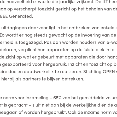
e hoeveelheid e-waste die jaarlijks vrijkomt. De ILT hee
gaan op verscherpt toezicht gericht op het behalen van d
EEE Generated.
 uitdagingen daarvoor ligt in het ontbreken van enkele 
 wordt er nog steeds gewacht op de invoering van de af
verheid is toegezegd. Pas dan worden houders van e-wa
elaren, verplicht hun apparaten op de juiste plek in te
de zicht op wat er gebeurt met apparaten die door han
 geëxporteerd voor hergebruik. Inzicht en toezicht op b
aire doelen daadwerkelijk te realiseren. Stichting OPEN 
ierbij als partners te blijven betrekken.
ke norm voor inzameling – 65% van het gemiddelde volu
t is gebracht – sluit niet aan bij de werkelijkheid én de
eegaan of worden hergebruikt. Ook de inzamelnorm va