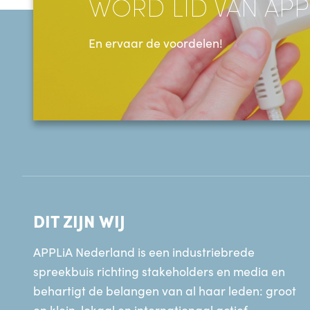
WORD LID VAN APP
En ervaar de voordelen!
DIT ZIJN WIJ
APPLiA Nederland is een industriebrede
spreekbuis richting stakeholders en media en
behartigt de belangen van al haar leden: groot
en klein, lokaal en internationaal actief.