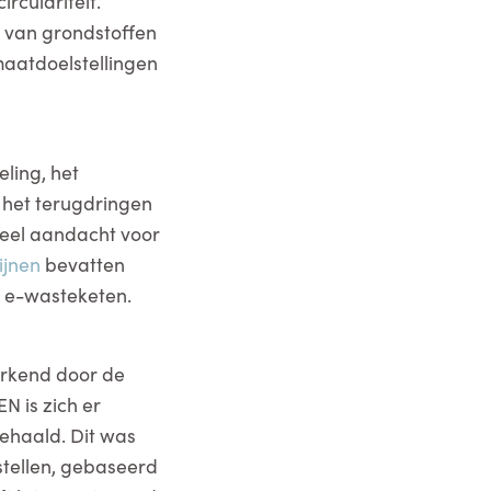
rculariteit.
 van grondstoffen
maatdoelstellingen
ling, het
 het terugdringen
veel aandacht voor
ijnen
bevatten
 e-wasteketen.
erkend door de
N is zich er
ehaald. Dit was
stellen, gebaseerd