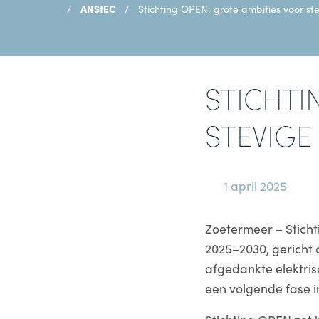
ANStEC
Stichting OPEN: grote ambities voor st
STICHTI
STEVIGE
1 april 2025
Zoetermeer – Stich
2025–2030, gericht
afgedankte elektri
een volgende fase i