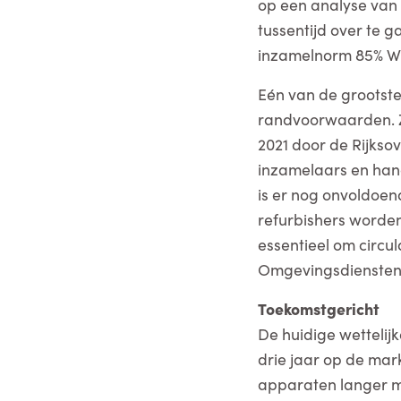
op een analyse van d
tussentijd over te 
inzamelnorm 85% W
Eén van de grootste
randvoorwaarden. Zo
2021 door de Rijkso
inzamelaars en hand
is er nog onvoldoen
refurbishers worden
essentieel om circul
Omgevingsdiensten h
Toekomstgericht
De huidige wettelij
drie jaar op de mark
apparaten langer m