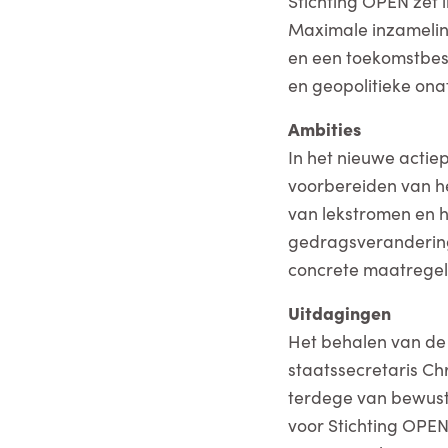
Stichting OPEN zet i
Maximale inzamelin
en een toekomstbest
en geopolitieke ona
Ambities
In het nieuwe actie
voorbereiden van he
van lekstromen en h
gedragsverandering,
concrete maatregel
Uitdagingen
Het behalen van de 
staatssecretaris Ch
terdege van bewust
voor Stichting OPEN