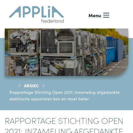
Ga naar de inhoud
Menu
ANStEC
Rapportage Stichting Open 2021: Inzameling afgedankte
elektrische apparaten kan en moet beter
RAPPORTAGE STICHTING OPEN
2021: INZAMELING AFGEDANKTE