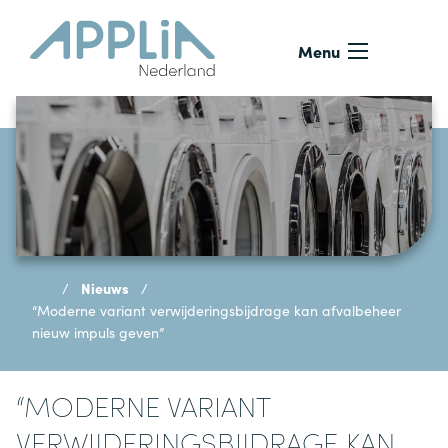
Ga naar de inhoud
Menu
Nieuws
“Moderne variant verwijderingsbijdrage kan afvalbeheer
nieuw impuls geven”
“MODERNE VARIANT
VERWIJDERINGSBIJDRAGE KAN