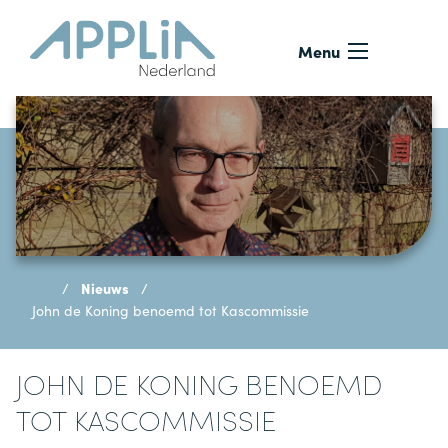
Ga naar de inhoud
Menu
Nieuws
John de Koning benoemd tot Kascommissie
JOHN DE KONING BENOEMD
TOT KASCOMMISSIE