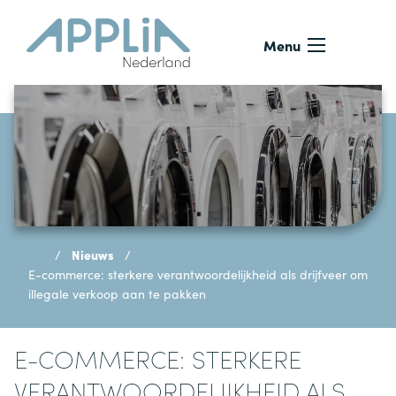
Ga naar de inhoud
Menu
Nieuws
E-commerce: sterkere verantwoordelijkheid als drijfveer om
illegale verkoop aan te pakken
E-COMMERCE: STERKERE
VERANTWOORDELIJKHEID ALS