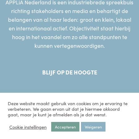
APPLiA Nederland is een industriebrede spreekbuis
richting stakeholders en media en behartigt de
belangen van al haar leden: groot en klein, lokaal
en internationaal actief. Objectiviteit staat hierbij
hoog in het vaandel om zo alle standpunten te
kunnen vertegenwoordigen.
BLIJF OP DE HOOGTE
Deze website maakt gebruik van cookies om je ervaring te
verbeteren. We gaan ervan uit dat je hiermee akkoord
gaat, maar je kunt je afmelden als je dat wenst.
© 2026 APPLiA Nederland
Sitemap
Disclaimer
Privacyverklaring
Cookie instellingen
Accepteren
Weigeren
Website gerealiseerd door
MediaSoep