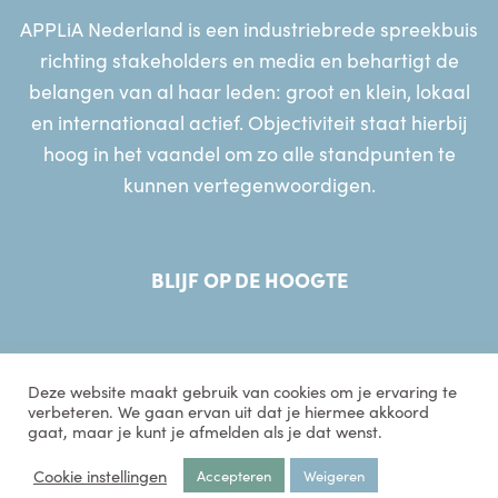
APPLiA Nederland is een industriebrede spreekbuis
richting stakeholders en media en behartigt de
belangen van al haar leden: groot en klein, lokaal
en internationaal actief. Objectiviteit staat hierbij
hoog in het vaandel om zo alle standpunten te
kunnen vertegenwoordigen.
BLIJF OP DE HOOGTE
Deze website maakt gebruik van cookies om je ervaring te
verbeteren. We gaan ervan uit dat je hiermee akkoord
gaat, maar je kunt je afmelden als je dat wenst.
© 2026 APPLiA Nederland
Sitemap
Disclaimer
Privacyverklaring
Cookie instellingen
Accepteren
Weigeren
Website gerealiseerd door
MediaSoep