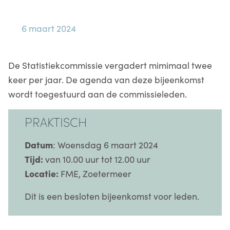
6 maart 2024
De Statistiekcommissie vergadert mimimaal twee
keer per jaar. De agenda van deze bijeenkomst
wordt toegestuurd aan de commissieleden.
PRAKTISCH
Datum
: Woensdag 6 maart 2024
Tijd:
van 10.00 uur tot 12.00 uur
Locatie:
FME, Zoetermeer
Dit is een besloten bijeenkomst voor leden.