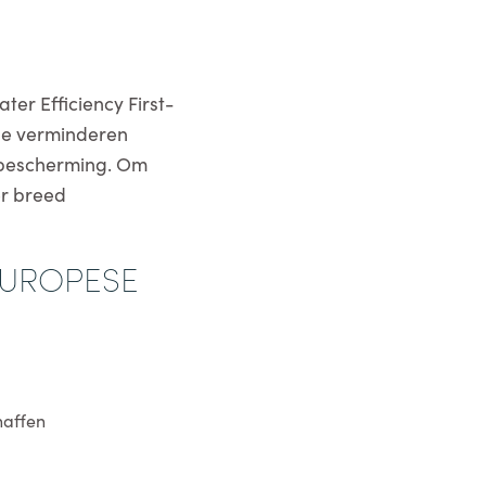
er Efficiency First-
 ze verminderen
ubescherming. Om
er breed
EUROPESE
haffen