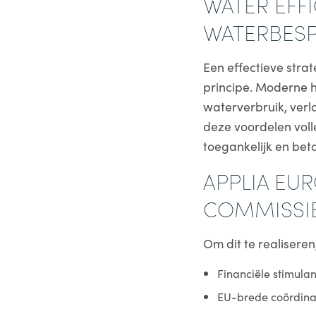
WATER EFFI
WATERBES
Een effectieve stra
principe. Moderne h
waterverbruik, ver
deze voordelen vol
toegankelijk en bet
APPLIA EU
COMMISSI
Om dit te realisere
Financiële stimula
EU-brede coördinati