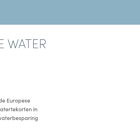
E WATER
 de Europese
atertekorten in
 waterbesparing