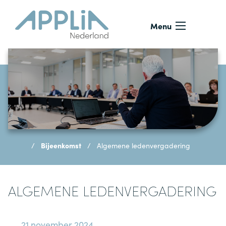
Ga naar de inhoud
Menu
Bijeenkomst
Algemene ledenvergadering
ALGEMENE LEDENVERGADERING
21 november 2024