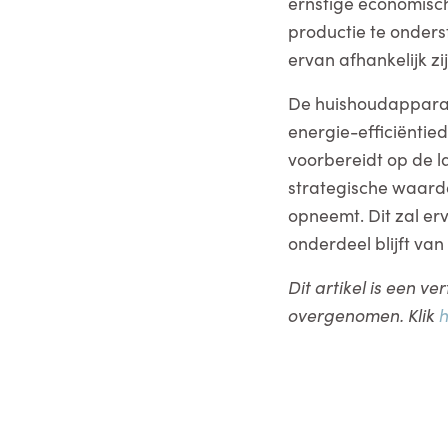
ernstige economisch
productie te onders
ervan afhankelijk zij
De huishoudapparat
energie-efficiëntie
voorbereidt op de 
strategische waarde
opneemt. Dit zal er
onderdeel blijft van
Dit artikel is een v
overgenomen. Klik
h