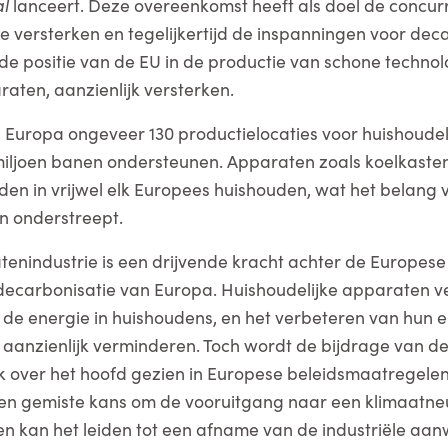
al
lanceert. Deze overeenkomst heeft als doel de concur
e versterken en tegelijkertijd de inspanningen voor deca
 de positie van de EU in de productie van schone techn
raten, aanzienlijk versterken.
n Europa ongeveer 130 productielocaties voor huishoudel
iljoen banen ondersteunen. Apparaten zoals koelkaste
 vinden in vrijwel elk Europees huishouden, wat het belan
en onderstreept.
nindustrie is een drijvende kracht achter de Europese
e decarbonisatie van Europa. Huishoudelijke apparaten 
n de energie in huishoudens, en het verbeteren van hun e
 aanzienlijk verminderen. Toch wordt de bijdrage van d
k over het hoofd gezien in Europese beleidsmaatregele
s een gemiste kans om de vooruitgang naar een klimaatne
en kan het leiden tot een afname van de industriële aan