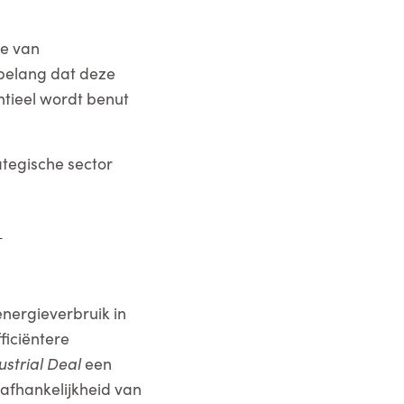
ie van
 belang dat deze
ntieel wordt benut
ategische sector
-
energieverbruik in
ficiëntere
ustrial Deal
een
 afhankelijkheid van