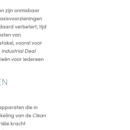
n zijn onmisbaar
basisvoorzieningen
ard verbetert, tijd
osten van
takel, vooral voor
 Industrial Deal
gieën voor iedereen
EN
apparaten die in
kkeling van de
Clean
iële kracht