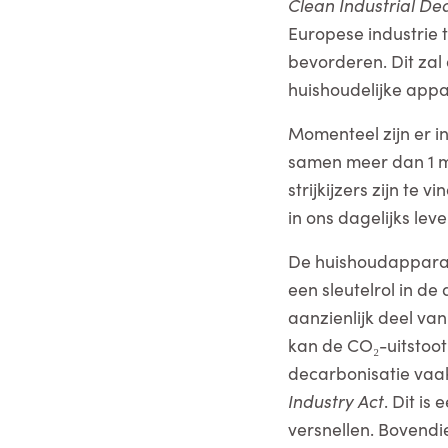
Clean Industrial De
Europese industrie t
bevorderen. Dit zal
huishoudelijke appa
Momenteel zijn er i
samen meer dan 1 m
strijkijzers zijn te
in ons dagelijks lev
De huishoudapparate
een sleutelrol in d
aanzienlijk deel va
kan de CO₂-uitstoot
decarbonisatie vaa
Industry Act
. Dit i
versnellen. Bovendi