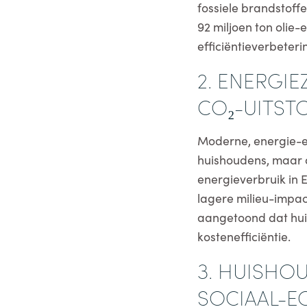
fossiele brandstof
92 miljoen ton olie
efficiëntieverbeter
2. ENERGI
CO₂-UITST
Moderne, energie-ef
huishoudens, maar o
energieverbruik in 
lagere milieu-impa
aangetoond dat hui
kostenefficiëntie.
3. HUISHOU
SOCIAAL-E