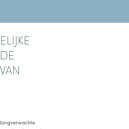
a
LIJKE
 DE
 VAN
e langverwachte