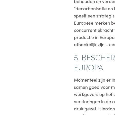
behouden en verder 
“decarbonisatie en 
speelt een strategi
Europese merken be
concurrentiekracht 
productie in Europa 
afhankelijk zijn – ee
5. BESCHE
EUROPA
Momenteel zijn er i
samen goed voor mee
werkgevers op het c
verstoringen in de 
druk gezet. Hierdoo