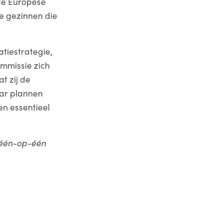
 de Europese
e gezinnen die
tiestrategie,
ommissie zich
at zij de
aar plannen
en essentieel
s één-op-één