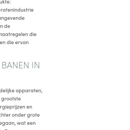
ukte:
aratenindustrie
naangevende
m de
smaatregelen die
nen die ervan
 BANEN IN
udelijke apparaten,
 grootste
rgieprijzen en
chter onder grote
gegaan, wat een