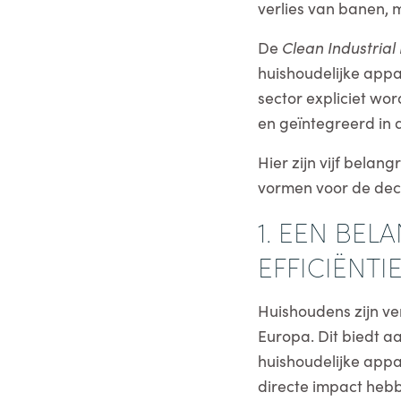
verlies van banen, 
De
Clean Industrial
huishoudelijke appa
sector expliciet wo
en geïntegreerd in d
Hier zijn vijf bela
vormen voor de deca
1. EEN BE
EFFICIËNT
Huishoudens zijn ve
Europa. Dit biedt a
huishoudelijke appa
directe impact hebb