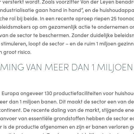
versterkt wordt. Zoals voorzitter Von der Leyen benadr
industrialisatie gaan hand in hand”, en de huishoudapp
sche rol bij beide. In een recente oproep riepen 25 too
leidsmakers op om gezamenlijk actie te ondernemen o
van de sector te beschermen. Zonder duidelijke beleid
stimuleren, loopt de sector – en de ruim 1 miljoen gezin
n groot risico.
RMING VAN MEER DAN 1 MILJOEN
n Europa ongeveer 130 productiefaciliteiten voor huisho
r dan 1 miljoen banen. Dit maakt de sector een van de
ontinent. De recente daling van de markt, stijgende ene
aanvoer van essentiële grondstoffen hebben de sector e
r is de productie afgenomen en zijn er banen verloren 