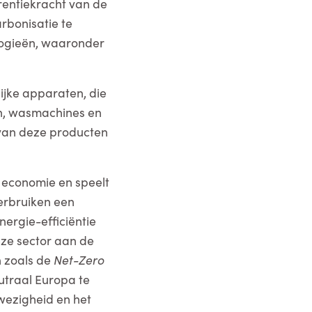
rentiekracht van de
rbonisatie te
ologieën, waaronder
ijke apparaten, die
n, wasmachines en
g van deze producten
 economie en speelt
verbruiken een
nergie-efficiëntie
eze sector aan de
n zoals de
Net-Zero
utraal Europa te
wezigheid en het