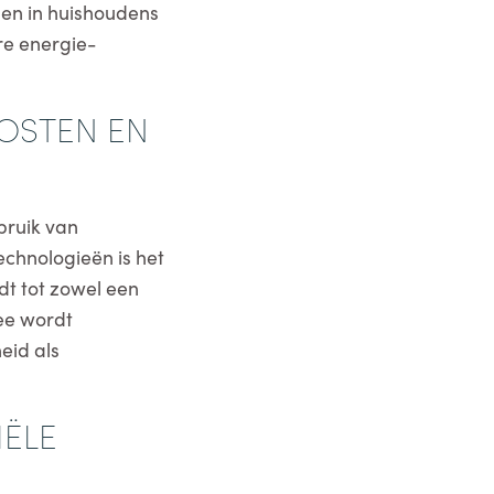
gen in huishoudens
re energie-
KOSTEN EN
bruik van
echnologieën is het
dt tot zowel een
ee wordt
eid als
IËLE