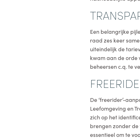
TRANSPAR
Een belangrijke pijl
raad zes keer same
uiteindelijk de tar
kwam aan de orde w
beheersen c.q. te 
FREERIDE
De ‘freerider’-aanp
Leefomgeving en Tra
zich op het identif
brengen zonder de w
essentieel om te vo