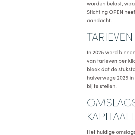
worden belast, waar
Stichting OPEN heeft
aandacht.
TARIEVEN
In 2025 werd binnen
van tarieven per ki
bleek dat de stukst
halverwege 2025 in
bij te stellen.
OMSLAGST
KAPITAAL
Het huidige omslags