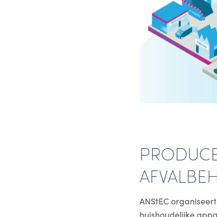
PRODUCE
AFVALBE
ANStEC organiseert
huishoudelijke app