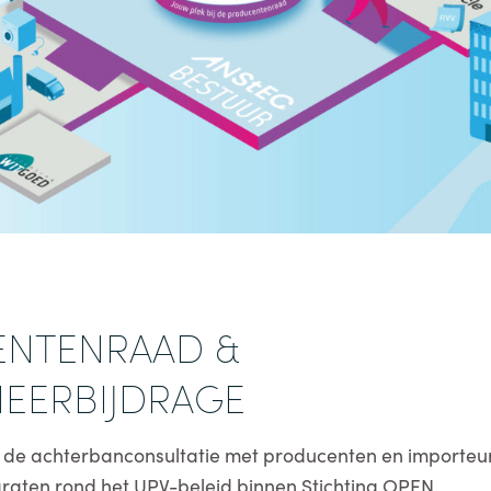
NTENRAAD &
HEERBIJDRAGE
 de achterbanconsultatie met producenten en importeur
araten rond het UPV-beleid binnen Stichting OPEN.