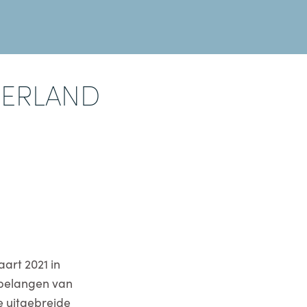
DERLAND
art 2021 in
 belangen van
e uitgebreide