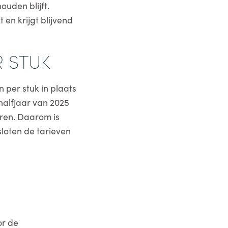
uden blijft.
en krijgt blijvend
R STUK
 per stuk in plaats
halfjaar van 2025
aren. Daarom is
loten de tarieven
or de